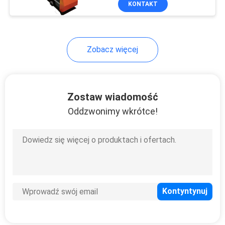
KONTAKT
10
Maszyna do
drukowania metalu
Zobacz więcej
3D
Zostaw wiadomość
Oddzwonimy wkrótce!
12
Systemy ekstrakcji
oparów laserowych
35