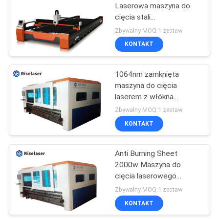
Laserowa maszyna do
cięcia stali
42
24000x4000mm Otwarty
Zbywalny MOQ:1 zestaw
obszar roboczy
Laserowa maszyna
KONTAKT
do znakowania UV
1064nm zamknięta
maszyna do cięcia
laserem z włókna
metalowego do metalu
Zbywalny MOQ:1 zestaw
ze stali nierdzewnej
KONTAKT
21
Anti Burning Sheet
Spawanie laserowe
2000w Maszyna do
cięcia laserowego
Wycinarka laserowa do
Zbywalny MOQ:1 zestaw
metalu
KONTAKT