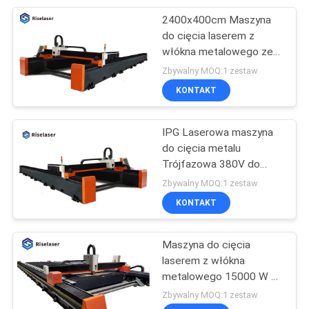
2400x400cm Maszyna
17
do cięcia laserem z
Precyzyjna maszyna
włókna metalowego ze
źródłem lasera IPG
Zbywalny MOQ:1 zestaw
do cięcia laserem
KONTAKT
światłowodowym
IPG Laserowa maszyna
do cięcia metalu
Trójfazowa 380V do
146
lotnictwa i kosmonautyki
Zbywalny MOQ:1 zestaw
Biżuteria Laserowa
KONTAKT
spawarka
Maszyna do cięcia
laserem z włókna
metalowego 15000 W z
niemiecką głowicą tnącą
Zbywalny MOQ:1 zestaw