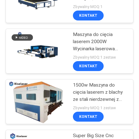
blach 1000W 1500W
Zbywalny MOQ:1
2000W
KONTAKT
РУССКИЙ
160
САЙТ
Ręczna spawarka
Maszyna do cięcia
laserem 2000W
laserowa
SITEMAP
Wycinarka laserowa
światłowodu z laserem
Zbywalny MOQ:1 zestaw
Maxphotonics
KONTAKT
PRIVACY
POLICY
1500w Maszyna do
221
cięcia laserem z blachy
Maszyna do
ze stali nierdzewnej z
platformą wymiany
Zbywalny MOQ:1 zestaw
znakowania
Exchange
KONTAKT
laserowego włókien
Super Big Size Cnc