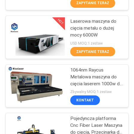
PO
ZAPYTANIE TERAZ
FABRYCE
HOT
Laserowa maszyna do
25
cięcia metalu o dużej
KONTROLA
mocy 6000W
Maszyna do cięcia
JAKOŚCI
USD MOQ:1 zestaw
rur
ZAPYTANIE TERAZ
światłowodowych
SKONTAKTUJ
1064nm Raycus
SIĘ
Metalowa maszyna do
Z
cięcia laserem 1000w do
108
blachy ze stali
NAMI
Zbywalny MOQ:1 zestaw
nierdzewnej
Maszyna do
KONTAKT
POPROSIĆ
czyszczenia
Pojedyncza platforma
O
laserem
Cnc Fiber Laser Maszyna
WYCENĘ
do cięcia, Przecinarka do