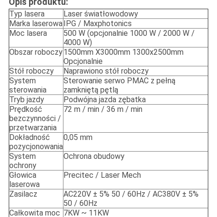
Opis produktu:
Typ lasera
Laser światłowodowy
Marka laserowa
IPG / Maxphotonics
Moc lasera
500 W (opcjonalnie 1000 W / 2000 W /
4000 W)
Obszar roboczy
1500mm X3000mm 1300x2500mm
Opcjonalnie
Stół roboczy
Naprawiono stół roboczy
System
Sterowanie serwo PMAC z pełną
sterowania
zamkniętą pętlą
Tryb jazdy
Podwójna jazda zębatka
Prędkość
72 m / min / 36 m / min
bezczynności /
przetwarzania
Dokładność
0,05 mm
pozycjonowania
System
Ochrona obudowy
ochrony
Głowica
Precitec / Laser Mech
laserowa
Zasilacz
AC220V ± 5% 50 / 60Hz / AC380V ± 5%
50 / 60Hz
Całkowita moc
7KW ~ 11KW