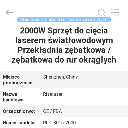
-
2026
Riselaser
Technology
Co.,
Maszyna do cięcia rur światłowodowych
Ltd.
All
2000W Sprzęt do cięcia
DOM
Rights
Reserved.
laserem światłowodowym
PRODUKTY
Przekładnia zębatkowa /
zębatkowa do rur okrągłych
POKAZ
VR
Miejsce
Shenzhen, Chiny
pochodzenia:
O
Nazwa
Riselaser
handlowa:
NAS
Orzecznictwo:
CE / FDA
WYCIECZKA
Numer modelu:
RL-T3015-2000