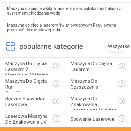
Maszyna do cięcia włókna laserem serwosilnika bez hałasu z
systemem chłodzenia wodą
Maszyna do cięcia laserem światłowodowym Regulowana
prędkość do metalowej rurki
popularne kategorie
Wszystko
Maszyna Do Cięcia 
Maszyna Do Cięcia 
Laserem Z 
Laserem
Metalową Włókniną
Maszyna Do Cięcia 
Maszyna Do 
Rur 
Czyszczenia 
Światłowodowych
Laserem
Ręczna Spawarka 
Maszyna Do 
Laserowa
Znakowania 
Laserowego Włókien
Laserowa Maszyna 
Spawanie Laserowe
Do Znakowania UV