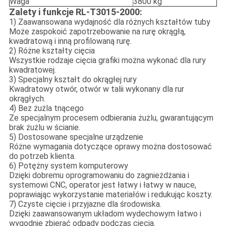
Waga
3800 kg
Zalety i funkcje RL-T3015-2000:
1) Zaawansowana wydajność dla różnych kształtów tuby
Może zaspokoić zapotrzebowanie na rurę okrągłą,
kwadratową i inną profilowaną rurę.
2) Różne kształty cięcia
Wszystkie rodzaje cięcia grafiki można wykonać dla rury
kwadratowej.
3) Specjalny kształt do okrągłej rury
Kwadratowy otwór, otwór w talii wykonany dla rur
okrągłych.
4) Bez żużla tnącego
Ze specjalnym procesem odbierania żużlu, gwarantującym
brak żużlu w ścianie.
5) Dostosowane specjalne urządzenie
Różne wymagania dotyczące oprawy można dostosować
do potrzeb klienta.
6) Potężny system komputerowy
Dzięki dobremu oprogramowaniu do zagnieżdżania i
systemowi CNC, operator jest łatwy i łatwy w nauce,
poprawiając wykorzystanie materiałów i redukując koszty.
7) Czyste cięcie i przyjazne dla środowiska.
Dzięki zaawansowanym układom wydechowym łatwo i
wygodnie zbierać odpady podczas cięcia.