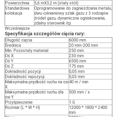
Powierzchnia
5,6 mX3,2 m (stały stół)
Standardowa
Oprogramowanie do zagnieżdżania metalu,
kolokacja
dwu-ciśnieniowy szlak gazu z 3 rodzajów
źródeł gazu, dynamiczne ogniskowanie,
zdalny sterownik itp.
Wcześniejsze
Specyfikacja szczegółów cięcia rury:
Długość cięcia
6000 mm
Średnica
20 mm-200 mm
Min. Pozostały materiał
250 mm
Oś X.
230 mm
Oś Y.
6500 mm
Oś Z.
175 mm
Dokładność pozycji
0,05 mm
Dokładność repozycji
0,03 mm
Maksymalna prędkość ruchu na osi
40 m / min
X.
Maksymalna prędkość ruchu dla
500 mm / s
osi Y.
Przyśpieszenie
1 G
Rozmiar (L * W * H)
12000 * 1800 * 2400
mm