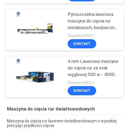
Pyłoszczelna laserowa
maszyna do cięcia rur
metalowych, bezpieczna
maszyna do cięcia
Zbywalny MOQ:1
laserowego
KONTAKT
4 mm Laserowa maszyna
do cięcia rur ze stali
węglowej 500 w - 4000
W z Raytools
Zbywalny MOQ:1
KONTAKT
Maszyna do cięcia rur światłowodowych
Maszyna do cięcia rur laserem światłowodowym o wysokiej
precyzji i prędkości cięcia