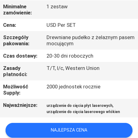
PO
Minimalne
1 zestaw
zamówienie:
FABRYCE
Cena:
USD Per SET
KONTROLA
Szczegóły
Drewniane pudełko z żelaznym pasem
JAKOŚCI
pakowania:
mocującym
Czas dostawy:
20-30 dni roboczych
SKONTAKTUJ
Zasady
T/T, l/c, Western Union
SIĘ
płatności:
Z
Możliwość
2000 jednostek rocznie
Supply:
NAMI
Najważniejsze:
,
urządzenie do cięcia płyt laserowych
urządzenie do cięcia laserowego włókien
POPROSIĆ
O
NAJLEPSZA CENA
WYCENĘ