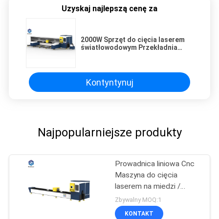
Uzyskaj najlepszą cenę za
2000W Sprzęt do cięcia laserem
światłowodowym Przekładnia
zębatkowa / zębatkowa do rur
okrągłych
Kontyntynuj
Najpopularniejsze produkty
Prowadnica liniowa Cnc
Maszyna do cięcia
laserem na miedzi /
tytanu
Zbywalny MOQ:1
KONTAKT